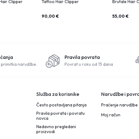
Hair Clipper
Tattoo Hair Clipper
Brutale Hair 
90,00
€
55,00
€
aćanja
Pravila povrata
 primitka narudžbe.
Povrat u roku od 15 dana
Služba za korisnike
Narudžbe i povra
Često postavljana pitanja
Praćenje narudžbe
Pravila povrata i povratu
Moj račun
novca
Nedavno pregledani
proizvodi