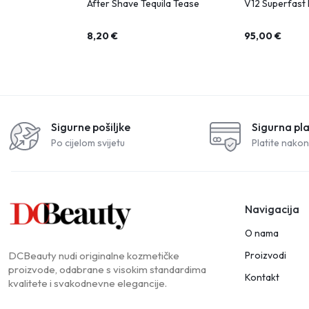
After Shave Tequila Tease
V12 Superfast 
8,20
€
95,00
€
Sigurne pošiljke
Sigurna pl
Po cijelom svijetu
Platite nakon
Navigacija
O nama
Proizvodi
DCBeauty nudi originalne kozmetičke
proizvode, odabrane s visokim standardima
Kontakt
kvalitete i svakodnevne elegancije.