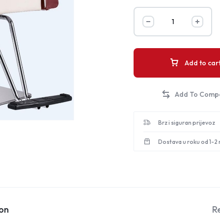
Add to car
Brz i siguran prijevoz
Dostava u roku od 1-2
ion
R