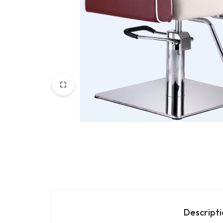
Parfemi
Skincare
Trepavice
Descript