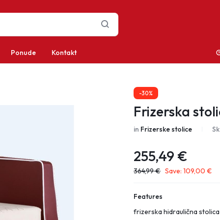
Ponude
Kontakt
-30%
Frizerska stol
in
Frizerske stolice
Sk
255,49
€
364,99
€
Save:
109,00
€
Features
frizerska hidraulična stolica