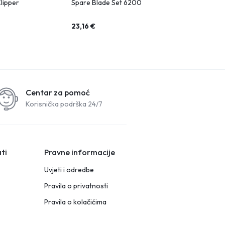
Clipper
Spare Blade Set 6200
Top Gun Hai
23,16
€
91,00
€
13
Centar za pomoć
Korisnička podrška 24/7
ti
Pravne informacije
Uvjeti i odredbe
Pravila o privatnosti
Pravila o kolačićima