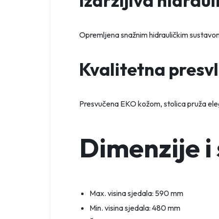
Izdržljiva hidraul
Opremljena snažnim hidrauličkim sustavom,
Kvalitetna presv
Presvučena EKO kožom, stolica pruža elega
Dimenzije i 
Max. visina sjedala: 590 mm
Min. visina sjedala: 480 mm