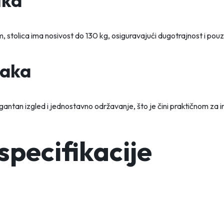
ika
 stolica ima nosivost do 130 kg, osiguravajući dugotrajnost i po
laka
ntan izgled i jednostavno održavanje, što je čini praktičnom za i
specifikacije