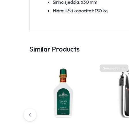
Širina sjedala: 630 mm
Hidraulički kapacitet: 130 kg
Similar Products
Nema na zalihi