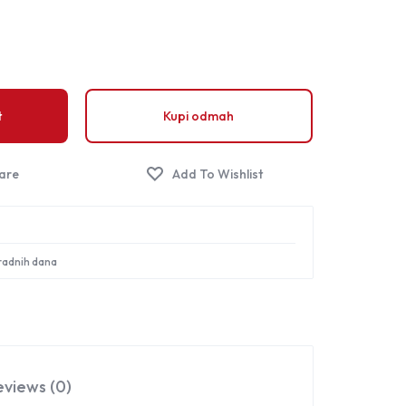
Sign in
t
Kupi odmah
 radnih dana
eviews (0)