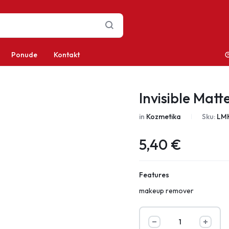
Ponude
Kontakt
Invisible Mat
in
Kozmetika
Sku:
LM
5,40
€
Features
makeup remover