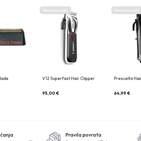
Nema na zalihi
Nema na zalihi
lade
V12 Superfast Hair Clipper
Prescelta Hai
95,00
€
64,99
€
aćanja
Pravila povrata