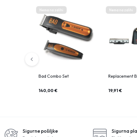
Nema na zalihi
Nema na zalihi
Bad Combo Set
Replacement B
140,00
€
19,91
€
Sigurne pošiljke
Sigurna pl