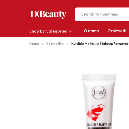
O nama
Proizvodi
Shop by Categories
DCBEAUTY
Home
Kozmetika
Invisible Matte Lip Makeup Remover
Depilacija
Kosa
Make-up
Muškarci
Nokti
Oprema za salone