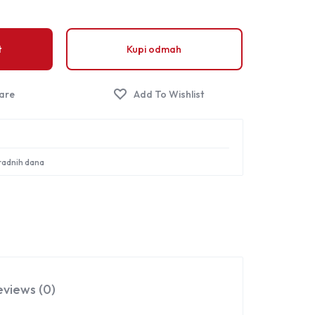
Sign in
t
Kupi odmah
 radnih dana
eviews (0)