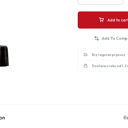
Add to car
Brz i siguran prijevoz
Dostava u roku od 1-2
ion
R