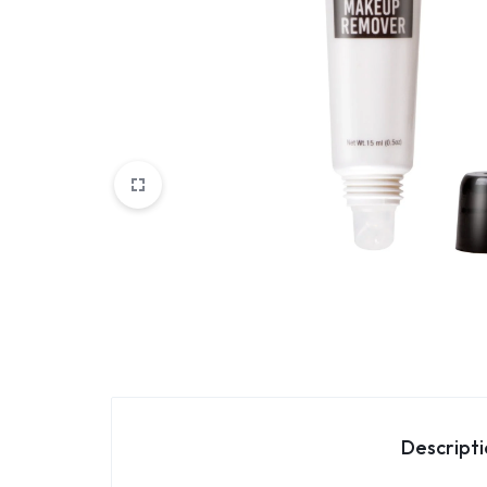
Parfemi
Skincare
Trepavice
Descript