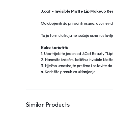
J.cat – Invisible Matte Lip Makeup R
Od obojenih do prirodnih usana, ovo nevid
To je formula koja ne isušuje usne i ostavl
Kako koristiti:
1. Upotrijebite jedan od J.Cat Beauty “Lipf
2. Nanesite izdašnu količinu Invisible Ma
3. Nježno umasirajte prstima i ostavite da 
4. Koristite pamuk za uklanjanje.
Similar Products