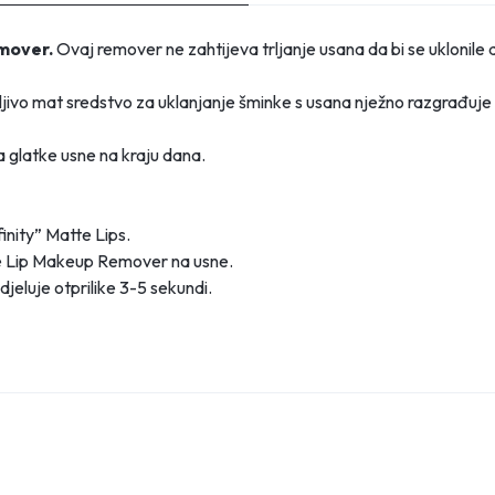
emover.
Ovaj remover ne zahtijeva trljanje usana da bi se uklonile
ljivo mat sredstvo za uklanjanje šminke s usana nježno razgrađuje
ja glatke usne na kraju dana.
inity” Matte Lips.
tte Lip Makeup Remover na usne.
djeluje otprilike 3-5 sekundi.