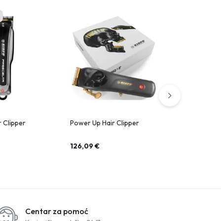
r Clipper
Power Up Hair Clipper
Turbo 6200 
126,09
€
59,99
€
Centar za pomoć