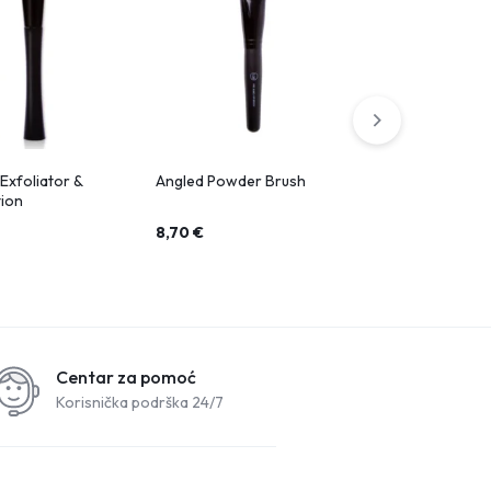
 Exfoliator &
Angled Powder Brush
Large Powd
tion
8,70
€
9,70
€
Centar za pomoć
Korisnička podrška 24/7