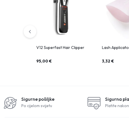
V12 Superfast Hair Clipper
Lash Applicato
95,00
€
3,32
€
Sigurne pošiljke
Sigurna pl
Po cijelom svijetu
Platite nakon