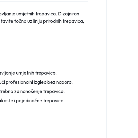
vljanje umjetnih trepavica. Dizajniran
vite točno uz liniju prirodnih trepavica,
vljanje umjetnih trepavica.
ući profesionalni izgled bez napora.
otrebno za nanošenje trepavica.
rakaste i pojedinačne trepavice.