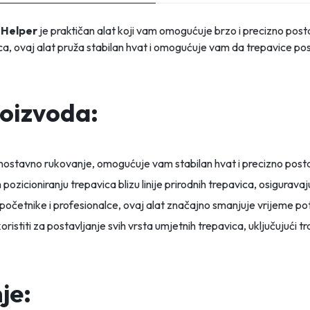
 Helper
je praktičan alat koji vam omogućuje brzo i precizno posta
, ovaj alat pruža stabilan hvat i omogućuje vam da trepavice posta
roizvoda:
ostavno rukovanje, omogućuje vam stabilan hvat i precizno posta
icioniranju trepavica blizu linije prirodnih trepavica, osiguravaj
početnike i profesionalce, ovaj alat značajno smanjuje vrijeme p
ristiti za postavljanje svih vrsta umjetnih trepavica, uključujući t
je: