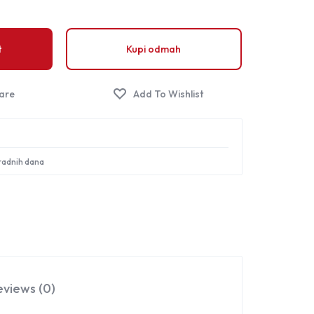
Sign in
t
Kupi odmah
 radnih dana
eviews (0)