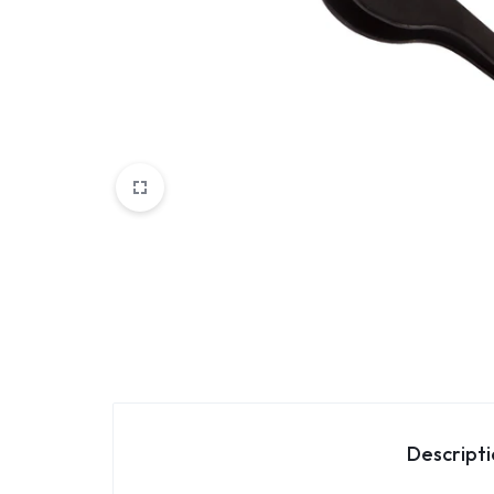
Parfemi
Skincare
Trepavice
Descript