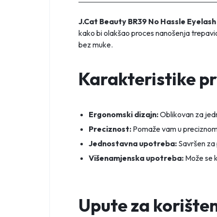
J.Cat Beauty BR39 No Hassle Eyelash
kako bi olakšao proces nanošenja trepavica
bez muke.
Karakteristike p
Ergonomski dizajn:
Oblikovan za jedn
Preciznost:
Pomaže vam u preciznom poz
Jednostavna upotreba:
Savršen za 
Višenamjenska upotreba:
Može se ko
Upute za korišten