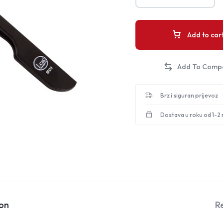
Add to car
Brz i siguran prijevoz
Dostava u roku od 1-2
ion
R