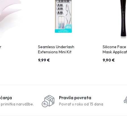
r
Seamless Underlash
Silicone Face
Extensions Mini Kit
Mask Applica
9,99
€
9,90
€
aćanja
Pravila povrata
 primitka narudžbe.
Povrat u roku od 15 dana