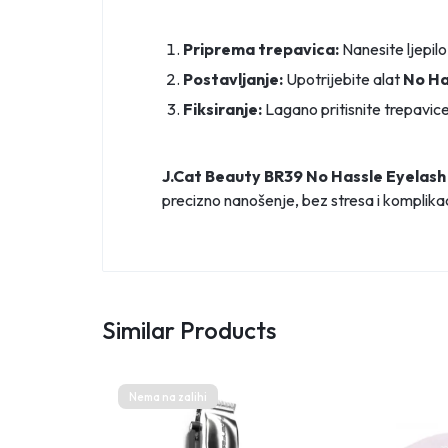
Priprema trepavica:
Nanesite ljepilo
Postavljanje:
Upotrijebite alat
No Ha
Fiksiranje:
Lagano pritisnite trepavice
J.Cat Beauty BR39 No Hassle Eyelash
precizno nanošenje, bez stresa i komplikac
Similar Products
Nema na zalihi