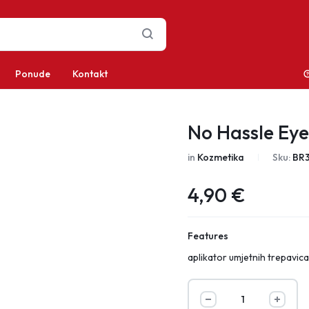
Ponude
Kontakt
No Hassle Eye
in
Kozmetika
Sku:
BR
4,90
€
Features
aplikator umjetnih trepavic