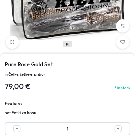
1/1
Pure Rose Gold Set
in
Četke, češljevi i pribor
79,00
€
5 in stock
Features
set četki za kosu