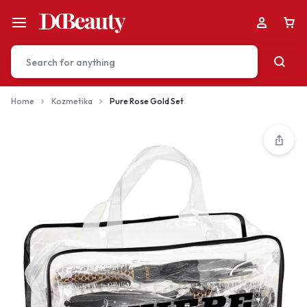
Home
Kozmetika
Pure Rose Gold Set
Your bag is empty
Don't miss out on great deals! Start shopping or
Sign in to view products added.
Shop What's New
Sign in