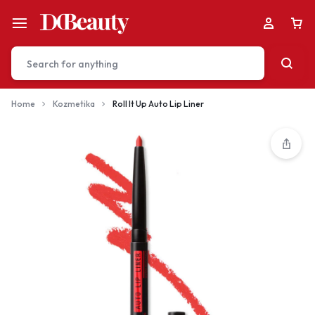
Home
Kozmetika
Roll It Up Auto Lip Liner
Your bag is empty
Don't miss out on great deals! Start shopping or
Sign in to view products added.
Shop What's New
Sign in