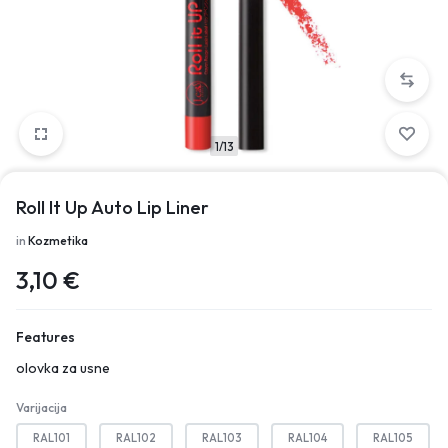
1/13
Roll It Up Auto Lip Liner
in
Kozmetika
3,10
€
Features
olovka za usne
Varijacija
RAL101
RAL102
RAL103
RAL104
RAL105