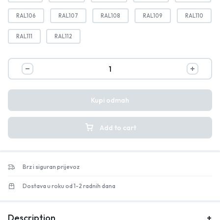
RAL106
RAL107
RAL108
RAL109
RAL110
RAL111
RAL112
Kupi odmah
Add to cart
Brz i siguran prijevoz
Dostava u roku od 1-2 radnih dana
Description