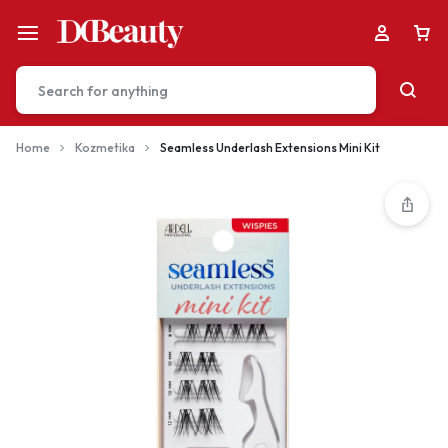
Home
Kozmetika
Seamless Underlash Extensions Mini Kit
Your bag is empty
Don't miss out on great deals! Start shopping or
Sign in to view products added.
Shop What's New
Sign in