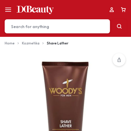
Home
Kozmetika
Shave Lather
Your bag is empty
Don't miss out on great deals! Start shopping or
Sign in to view products added.
Shop What's New
Sign in