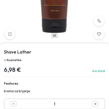
1/1
Shave Lather
in
Kozmetika
6,98
€
4 in stock
Features
krema za brijanje