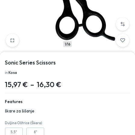
1/16
Sonic Series Scissors
in
Kosa
15,97
€
–
16,30
€
Features
škare za šišanje
Duljina Oštrice (škara)
5,5"
6"