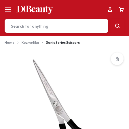
Home
Kozmetika
Sonic Series Scissors
Your bag is empty
Don't miss out on great deals! Start shopping or
Sign in to view products added.
Shop What's New
Sign in