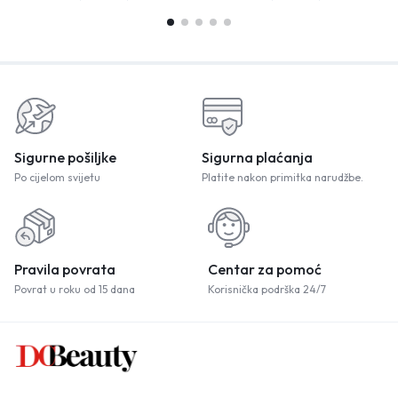
Sigurne pošiljke
Sigurna plaćanja
Po cijelom svijetu
Platite nakon primitka narudžbe.
Pravila povrata
Centar za pomoć
Povrat u roku od 15 dana
Korisnička podrška 24/7