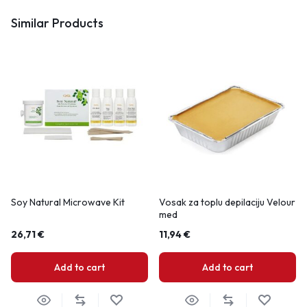
Similar Products
Soy Natural Microwave Kit
Vosak za toplu depilaciju Velour
med
26,71
€
11,94
€
Add to cart
Add to cart