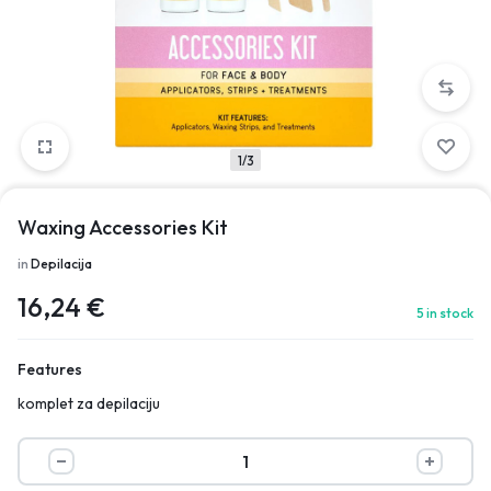
1/3
Waxing Accessories Kit
in
Depilacija
16,24
€
5 in stock
Features
komplet za depilaciju