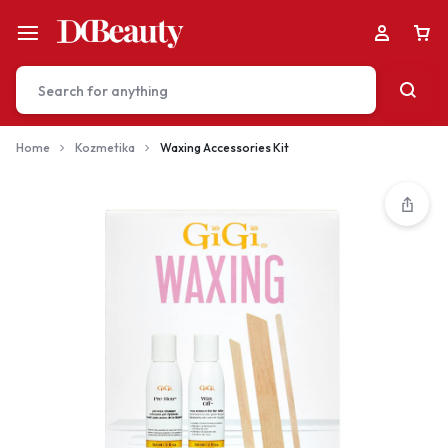
Home
Kozmetika
Waxing Accessories Kit
Your bag is empty
Don't miss out on great deals! Start shopping or
Sign in to view products added.
Shop What's New
Sign in