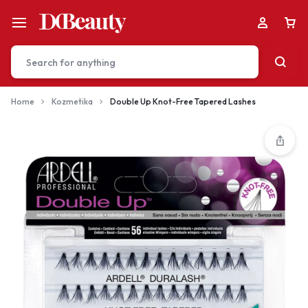
Home
Kozmetika
Double Up Knot-Free Tapered Lashes
Your bag is empty
Don't miss out on great deals! Start shopping or
Sign in to view products added.
Shop What's New
Sign in