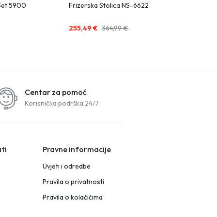
Set 5900
Frizerska Stolica NS-6622
Prescelta Ha
255,49
€
364,99
€
64,99
€
Centar za pomoć
Korisnička podrška 24/7
ti
Pravne informacije
Uvjeti i odredbe
Pravila o privatnosti
Pravila o kolačićima