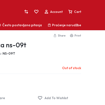
Account
Cart
Često postavljana pitanja
Praćenje narudžbe
Share
Print
ca ns-09t
Sign In
Vaša košarica je prazna
u:
NS-09T
Create Account
Ne propustite sjajne ponude! Započnite
Lista želja
Out of stock
kupovinu ili se prijavite kako biste vidjeli dodane
proizvode
Usporedite proizvode
Praćenje narudžbe
Shop What's New