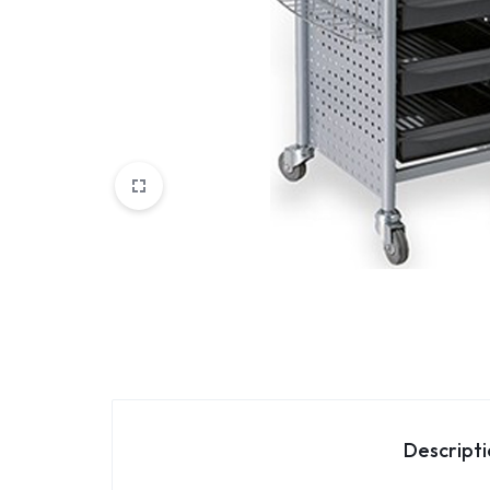
Parfemi
Skincare
Trepavice
Descript