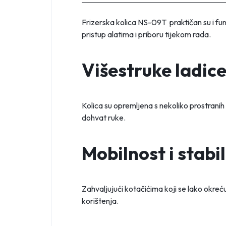
Frizerska kolica NS-09T praktičan su i fu
pristup alatima i priboru tijekom rada.
Višestruke ladic
Kolica su opremljena s nekoliko prostranih 
dohvat ruke.
Mobilnost i stabi
Zahvaljujući kotačićima koji se lako okreć
korištenja.