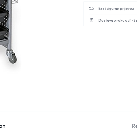
Brz i siguran prijevoz
Dostava u roku od 1-2
ion
R