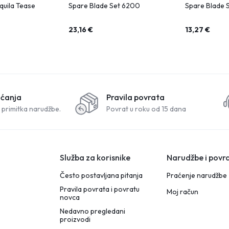
quila Tease
Spare Blade Set 6200
Spare Blade 
23,16
€
13,27
€
aćanja
Pravila povrata
 primitka narudžbe.
Povrat u roku od 15 dana
Služba za korisnike
Narudžbe i povra
Često postavljana pitanja
Praćenje narudžbe
Pravila povrata i povratu
Moj račun
novca
Nedavno pregledani
proizvodi