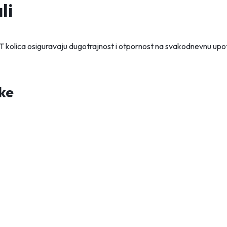
li
9T kolica osiguravaju dugotrajnost i otpornost na svakodnevnu up
ke