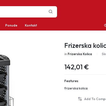
Ponude
Kontakt
Frizerska koli
in
Frizerska Kolica
Sk
142,01
€
Features
frizerska kolica