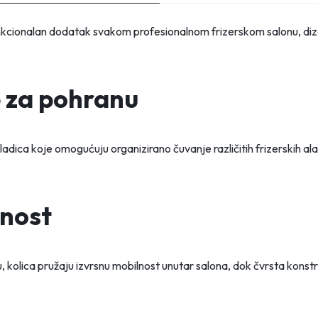
nkcionalan dodatak svakom profesionalnom frizerskom salonu, diza
e za pohranu
ladica koje omogućuju organizirano čuvanje različitih frizerskih alat
lnost
u, kolica pružaju izvrsnu mobilnost unutar salona, dok čvrsta konst