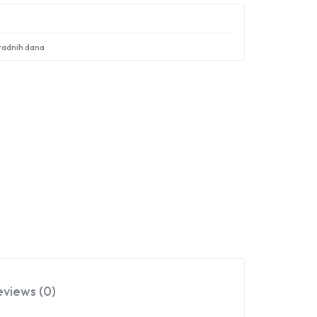
Sign in
 radnih dana
eviews (0)