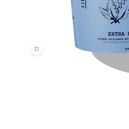
Parfemi
Skincare
Trepavice