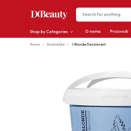
O nama
Proizvodi
Shop by Categories
DCBEAUTY
Home
Kozmetika
I-Blonde Decolorant
Depilacija
Kosa
Make-up
Muškarci
Nokti
Oprema za salone