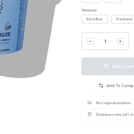
Varijacija
Extra Blue
Freehand
Add to car
Brz i siguran prijevoz
Dostava u roku od 1-2