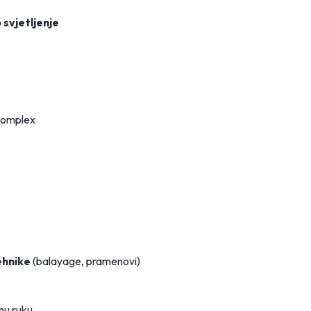
svjetljenje
 Complex
ehnike
(balayage, pramenovi)
nu ruku