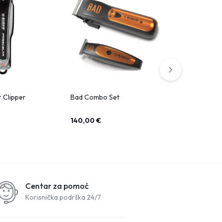
r Clipper
Bad Combo Set
Rivale Hair 
140,00
€
60,00
€
Centar za pomoć
Korisnička podrška 24/7