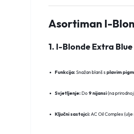
Asortiman I-Blo
1. I-Blonde Extra Blue
Funkcija:
Snažan blanš s
plavim pig
Svjetljenje:
Do
9 nijansi
(na prirodnoj
Ključni sastojci:
AC Oil Complex (ulje 