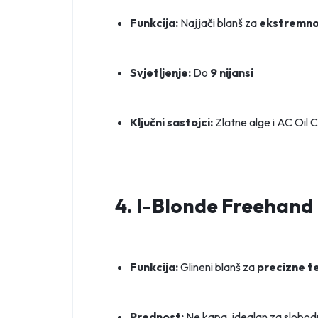
Funkcija:
Najjači blanš za
ekstremno 
Svjetljenje:
Do
9 nijansi
Ključni sastojci:
Zlatne alge i AC Oil
4. I-Blonde Freehand
Funkcija:
Glineni blanš za
precizne t
Prednost:
Ne kapa, idealan za slobod