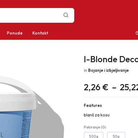
Ponude
Kontakt
I-Blonde Dec
in
Bojanje i izbjeljivanje
2,26
€
–
25,2
Features
blanš za kosu
Pakiranje (g)
500g
50g