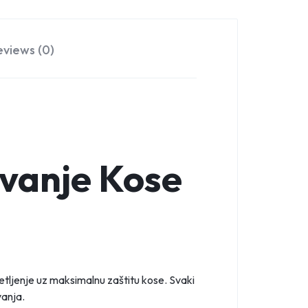
eviews (0)
jivanje Kose
etljenje uz maksimalnu zaštitu kose. Svaki
vanja.