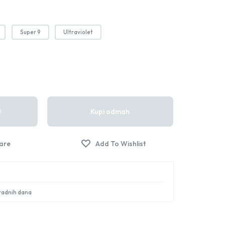
Sign in
Super 9
Ultraviolet
t
Kupi odmah
 radnih dana