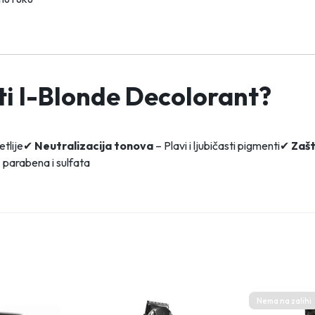
i I-Blonde Decolorant?
jetlije✔
Neutralizacija tonova
– Plavi i ljubičasti pigmenti✔
Zašt
 parabena i sulfata
Nema na zalihi