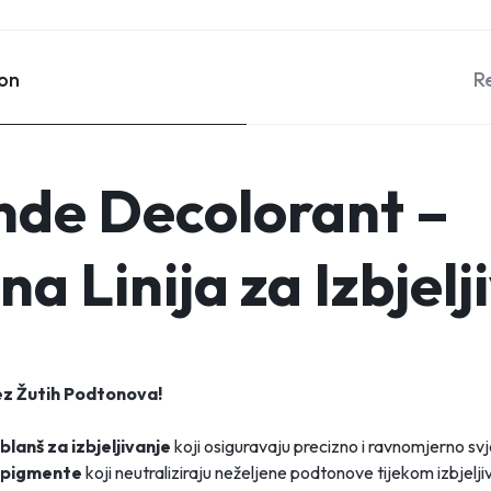
ion
R
nde Decolorant –
a Linija za Izbjel
ez Žutih Podtonova!
blanš za izbjeljivanje
koji osiguravaju precizno i ravnomjerno svj
i pigmente
koji neutraliziraju neželjene podtonove tijekom izbjelji