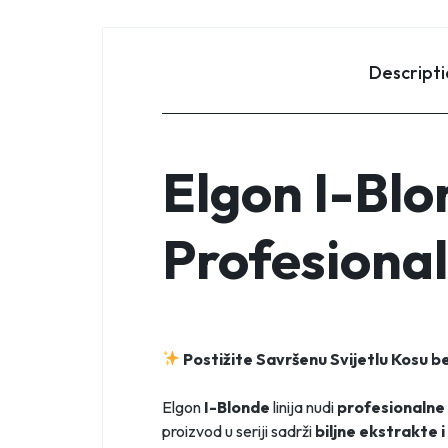
Descript
Elgon I-Blo
Profesionaln
Postižite Savršenu Svijetlu Kosu b
Elgon
I-Blonde
linija nudi
profesionalne 
proizvod u seriji sadrži
biljne ekstrakte 