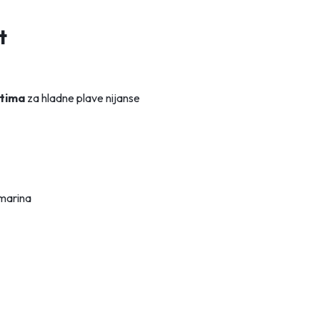
t
ntima
za hladne plave nijanse
žmarina