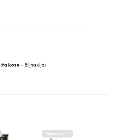
ita kose
– Biljna ulja i
Nema na zalihi