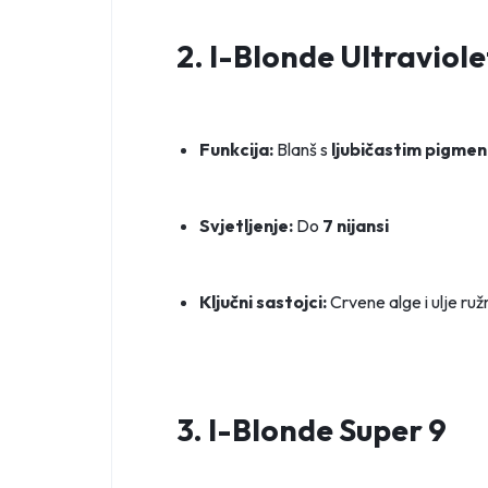
2. I-Blonde Ultraviole
Funkcija:
Blanš s
ljubičastim pigme
Svjetljenje:
Do
7 nijansi
Ključni sastojci:
Crvene alge i ulje ru
3. I-Blonde Super 9