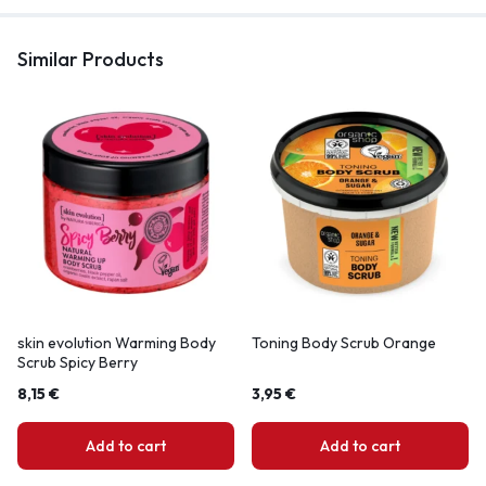
Similar Products
skin evolution Warming Body
Toning Body Scrub Orange
Scrub Spicy Berry
8,15
€
3,95
€
Add to cart
Add to cart