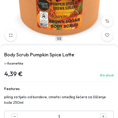
1/2
Body Scrub Pumpkin Spice Latte
in
Kozmetika
4,39
€
8 in stock
Features
piling za tijelo od bundeve, cimeta i smeđeg šećera za čišćenje
kože 250ml