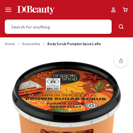
Home
Kozmetika
Body Scrub Pumpkin Spice Latte
Your bag is empty
Don't miss out on great deals! Start shopping or
Sign in to view products added.
Shop What's New
Sign in