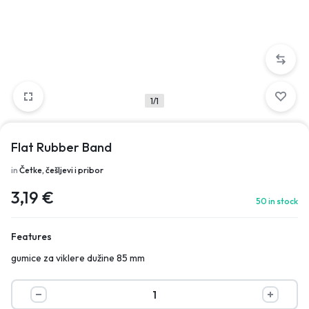
1/1
Flat Rubber Band
in
Četke, češljevi i pribor
3,19
€
50 in stock
Features
gumice za viklere dužine 85 mm