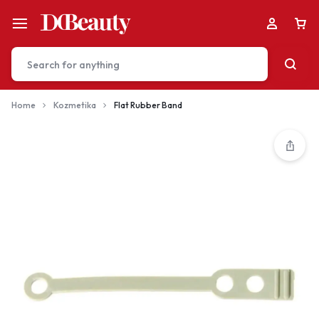
Home
Kozmetika
Flat Rubber Band
Your bag is empty
Don't miss out on great deals! Start shopping or
Sign in to view products added.
Shop What's New
Sign in