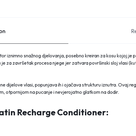
ion
R
ator iznimno snažnog djelovanja, posebno kreiran za kosu kojoj je
 je za završetak procesa njege jer zatvara površinski sloj vlasi (kuti
ene dijelove vlasi, popunjava ih i ojačava strukturu iznutra. Ovaj
ćom, otpornijom na pucanje i nevjerojatno glatkom na dodir.
atin Recharge Conditioner: