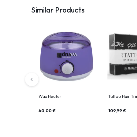
Similar Products
Wax Heater
Tattoo Hair Tr
40,00
€
109,99
€