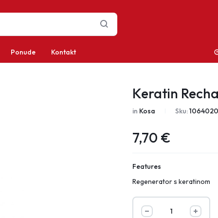
Ponude
Kontakt
Keratin Recha
in
Kosa
Sku:
106402
7,70
€
Features
Regenerator s keratinom