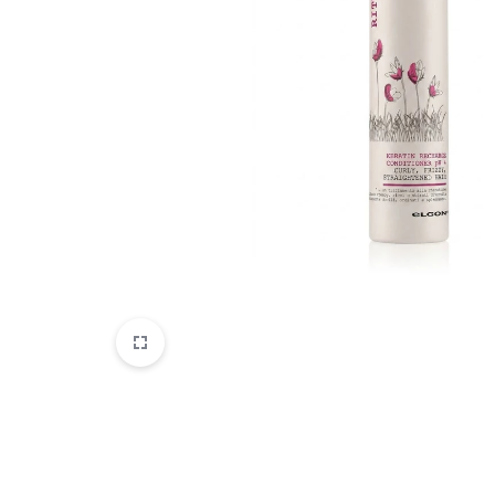
Parfemi
Skincare
Trepavice