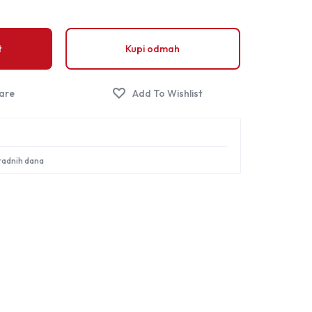
Sign in
t
Kupi odmah
 radnih dana