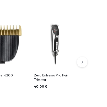
-30%
Set 6200
Zero Estremo Pro Hair
Top Gun Hai
Trimmer
40,00
€
91,00
€
13