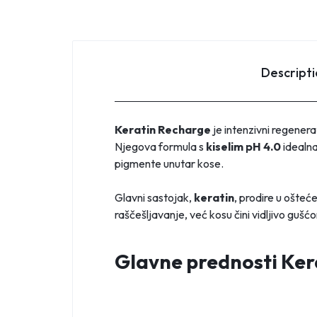
Descript
Keratin Recharge
je intenzivni regener
Njegova formula s
kiselim pH 4.0
idealna
pigmente unutar kose.
Glavni sastojak,
keratin
, prodire u ošteć
raščešljavanje, već kosu čini vidljivo guš
Glavne prednosti Ker