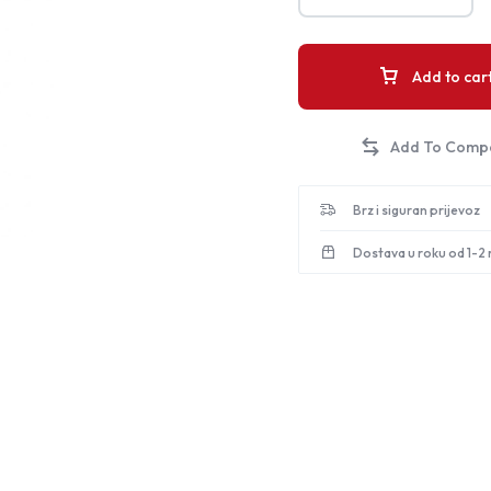
Add to car
Brz i siguran prijevoz
Dostava u roku od 1-2