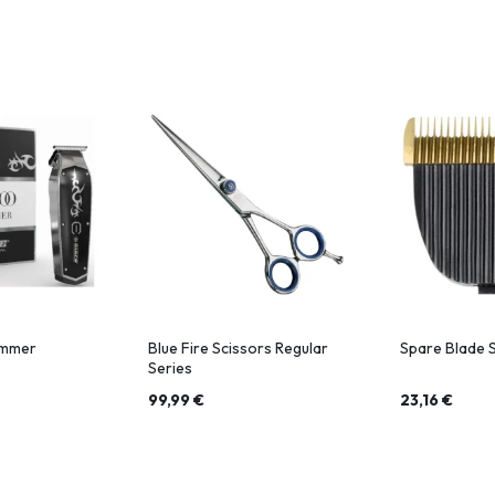
immer
Blue Fire Scissors Regular
Spare Blade 
Series
99,99
€
23,16
€