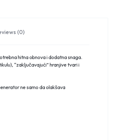
eviews (0)
 potrebna hitna obnova i dodatna snaga.
kulu), “zaključavajući” hranjive tvari i
 regenerator ne samo da olakšava