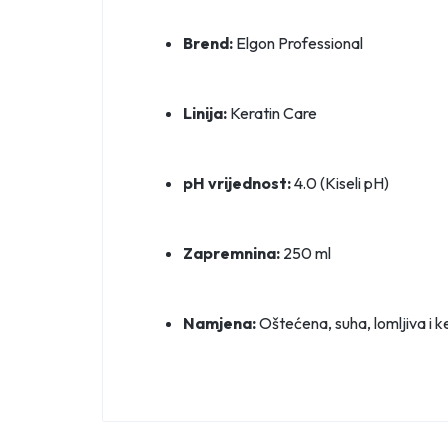
Brend:
Elgon Professional
Linija:
Keratin Care
pH vrijednost:
4.0 (Kiseli pH)
Zapremnina:
250 ml
Namjena:
Oštećena, suha, lomljiva i ke