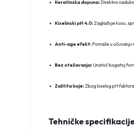
Keratinska dopuna:
Direktno nadoknađ
Kiselinski pH 4.0:
Zaglađuje kosu, sprje
Anti-age efekt:
Pomaže u očuvanju ml
Bez otežavanja:
Unatoč bogatoj formu
Zaštita boje:
Zbog kiselog pH faktora,
Tehničke specifikacij