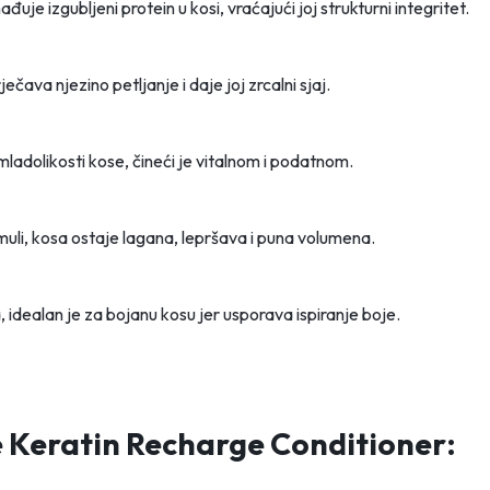
uje izgubljeni protein u kosi, vraćajući joj strukturni integritet.
čava njezino petljanje i daje joj zrcalni sjaj.
adolikosti kose, čineći je vitalnom i podatnom.
li, kosa ostaje lagana, lepršava i puna volumena.
 idealan je za bojanu kosu jer usporava ispiranje boje.
e Keratin Recharge Conditioner: