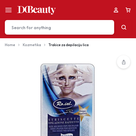
Home
Kozmetika
Trakice za depilaciju lica
Your bag is empty
Don't miss out on great deals! Start shopping or
Sign in to view products added.
Shop What's New
Sign in