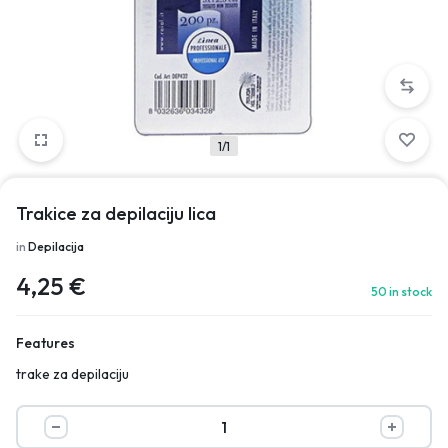
1/1
Trakice za depilaciju lica
in
Depilacija
4,25
€
50 in stock
Features
trake za depilaciju