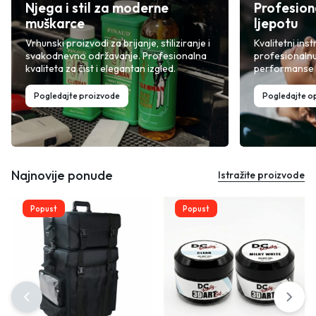
Njega i stil za moderne
Profesion
muškarce
ljepotu
Vrhunski proizvodi za brijanje, stiliziranje i
Kvalitetni inst
svakodnevno održavanje. Profesionalna
profesionalnu
kvaliteta za čist i elegantan izgled.
performanse i
Pogledajte proizvode
Pogledajte 
Najnovije ponude
Istražite proizvode
Popust
Popust