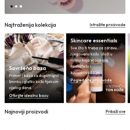
Najtraženija kolekcija
Istražite proizvode
Skincare essentials
Sve što ti treba za zdravu,
njegovanu kožu. Uloži u
rutinu koja vraća sjaj,
ravnotežu i
Savršena baza
samopouzdanje.
Primer i baza za dugotrajnu
Pogledajte proizvode
šminku i glatku kožu tijekom
cijelog dana.
Otkrijte idealnu bazu
Najnoviji proizvodi
Prikaži sve