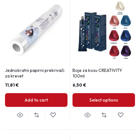
Jednokratni papirni prekrivači
Boje za kosu CREATIVITY
za krevet
100ml
11,81
€
6,50
€
Add to cart
Select options