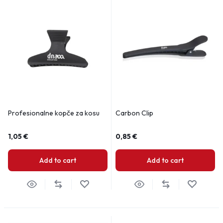
Profesionalne kopče za kosu
Carbon Clip
1,05
€
0,85
€
Add to cart
Add to cart