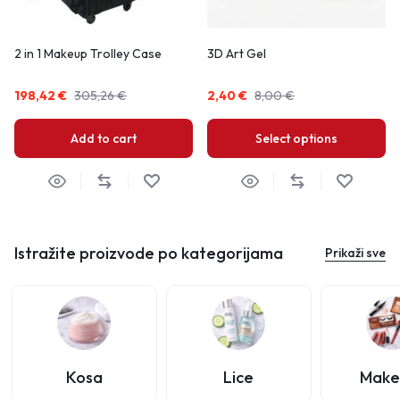
2 in 1 Makeup Trolley Case
3D Art Gel
198,42
€
305,26
€
2,40
€
8,00
€
Add to cart
Select options
Istražite proizvode po kategorijama
Prikaži sve
Kosa
Lice
Make