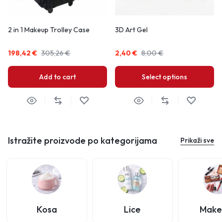
2 in 1 Makeup Trolley Case
3D Art Gel
198,42
€
305,26
€
2,40
€
8,00
€
Add to cart
Select options
Istražite proizvode po kategorijama
Prikaži sve
Kosa
Lice
Make