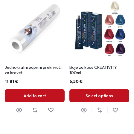
Jednokratni papirni prekrivači
Boje za kosu CREATIVITY
za krevet
100ml
11,81
€
6,50
€
Add to cart
Select options