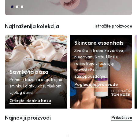
Najtraženija kolekcija
Istražite proizvode
Skincare essentials
Sve što ti treba za zdravu,
njegovanu kožu. Uloži u
rutinu koja vraća sjaj,
ravnotežu i
Savršena baza
samopouzdanje.
Primer i baza za dugotrajnu
Pogledajte proizvode
šminku i glatku kožu tijekom
cijelog dana.
Otkrijte idealnu bazu
Najnoviji proizvodi
Prikaži sve