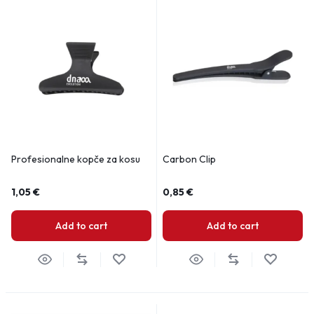
Profesionalne kopče za kosu
Carbon Clip
1,05
€
0,85
€
Add to cart
Add to cart