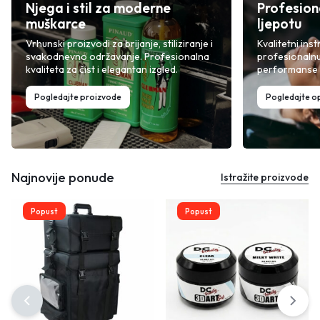
Njega i stil za moderne
Profesion
muškarce
ljepotu
Vrhunski proizvodi za brijanje, stiliziranje i
Kvalitetni inst
svakodnevno održavanje. Profesionalna
profesionalnu
kvaliteta za čist i elegantan izgled.
performanse i
Pogledajte proizvode
Pogledajte 
Najnovije ponude
Istražite proizvode
Popust
Popust