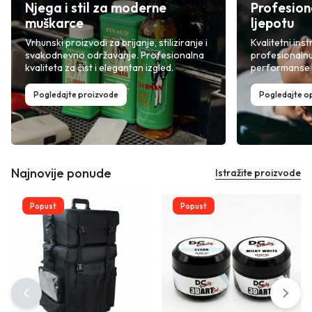
Njega i stil za moderne
Profesion
muškarce
ljepotu
Vrhunski proizvodi za brijanje, stiliziranje i
Kvalitetni inst
svakodnevno održavanje. Profesionalna
profesionalnu
kvaliteta za čist i elegantan izgled.
performanse i
Pogledajte proizvode
Pogledajte 
Najnovije ponude
Istražite proizvode
Popust
Popust