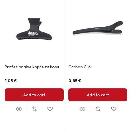
Profesionalne kopče za kosu
Carbon Clip
1,05
€
0,85
€
Add to cart
Add to cart