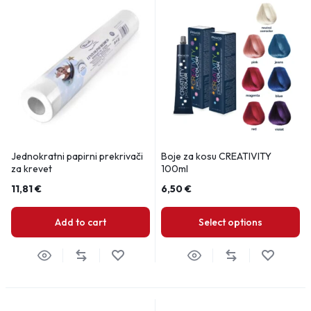
Jednokratni papirni prekrivači
Boje za kosu CREATIVITY
za krevet
100ml
11,81
€
6,50
€
Add to cart
Select options