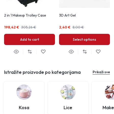
2 in 1 Makeup Trolley Case
3D Art Gel
198,42
€
305,26
€
2,40
€
8,00
€
Add to cart
Select options
Istražite proizvode po kategorijama
Prikaži sve
Kosa
Lice
Make