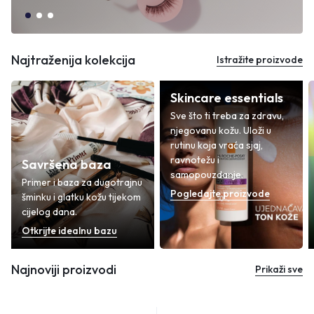
Najtraženija kolekcija
Istražite proizvode
Skincare essentials
Sve što ti treba za zdravu,
njegovanu kožu. Uloži u
rutinu koja vraća sjaj,
ravnotežu i
Savršena baza
samopouzdanje.
Primer i baza za dugotrajnu
Pogledajte proizvode
šminku i glatku kožu tijekom
cijelog dana.
Otkrijte idealnu bazu
Najnoviji proizvodi
Prikaži sve