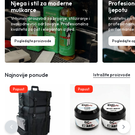
Njega i stil za moderne
Profesion
muškarce
ljepotu
Vrhunski proizvodi za brijanje, stiliziranje i
Kvalitetni inst
svakodnevno održavanje. Profesionalna
profesionalnu
kvaliteta za čist i elegantan izgled.
performanse i
Pogledajte proizvode
Pogledajte 
Najnovije ponude
Istražite proizvode
Popust
Popust