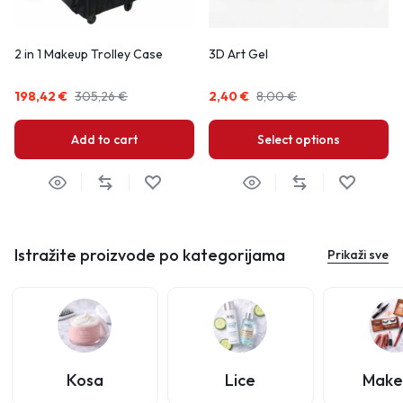
2 in 1 Makeup Trolley Case
3D Art Gel
198,42
€
305,26
€
2,40
€
8,00
€
Add to cart
Select options
Istražite proizvode po kategorijama
Prikaži sve
Kosa
Lice
Make