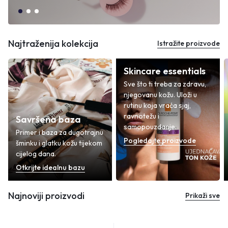
Najtraženija kolekcija
Istražite proizvode
Skincare essentials
Sve što ti treba za zdravu,
njegovanu kožu. Uloži u
rutinu koja vraća sjaj,
ravnotežu i
Savršena baza
samopouzdanje.
Primer i baza za dugotrajnu
Pogledajte proizvode
šminku i glatku kožu tijekom
cijelog dana.
Otkrijte idealnu bazu
Najnoviji proizvodi
Prikaži sve