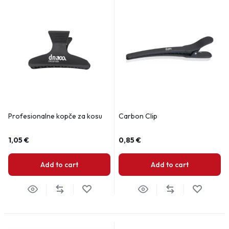
Profesionalne kopče za kosu
Carbon Clip
1,05
€
0,85
€
Add to cart
Add to cart