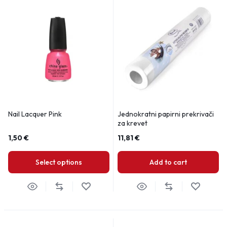
Nail Lacquer Pink
Jednokratni papirni prekrivači
za krevet
1,50
€
11,81
€
Select options
Add to cart