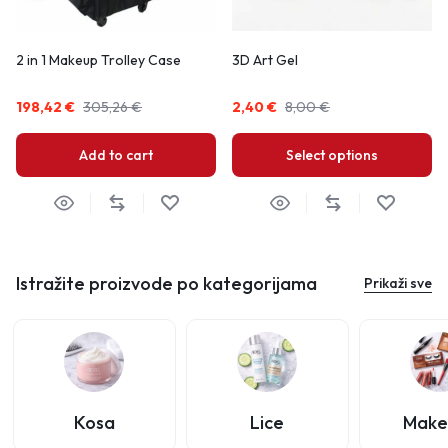
2 in 1 Makeup Trolley Case
3D Art Gel
198,42
€
305,26
€
2,40
€
8,00
€
Add to cart
Select options
Istražite proizvode po kategorijama
Prikaži sve
Kosa
Lice
Make