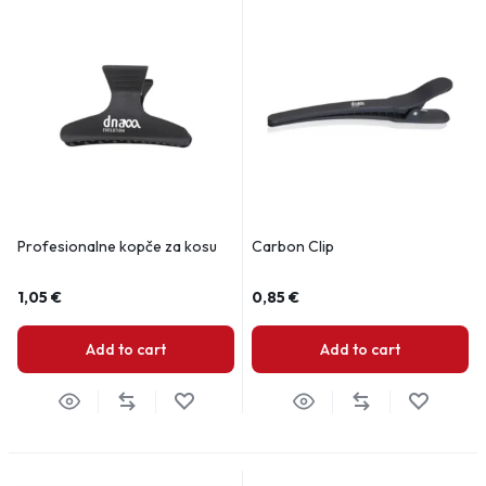
Profesionalne kopče za kosu
Carbon Clip
1,05
€
0,85
€
Add to cart
Add to cart