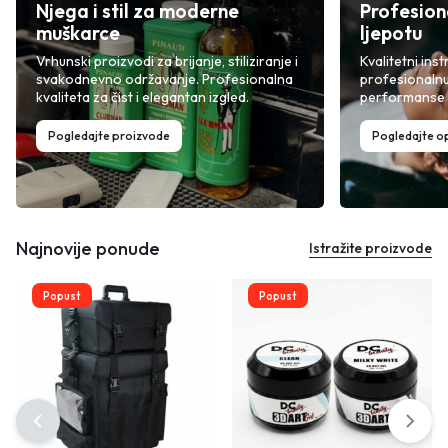
Njega i stil za moderne
Profesion
muškarce
ljepotu
Vrhunski proizvodi za brijanje, stiliziranje i
Kvalitetni inst
svakodnevno održavanje. Profesionalna
profesionalnu
kvaliteta za čist i elegantan izgled.
performanse i
Pogledajte proizvode
Pogledajte 
Najnovije ponude
Istražite proizvode
Popust
Popust