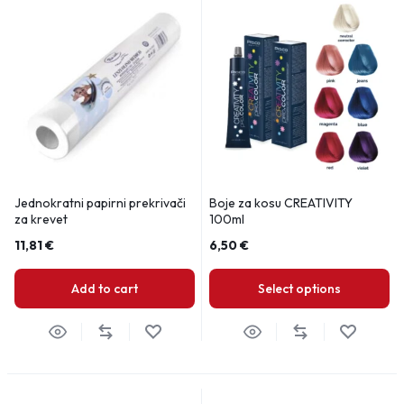
Jednokratni papirni prekrivači
Boje za kosu CREATIVITY
za krevet
100ml
11,81
€
6,50
€
Add to cart
Select options