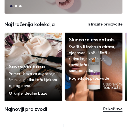
Najtraženija kolekcija
Istražite proizvode
Skincare essentials
Sve što ti treba za zdravu,
njegovanu kožu. Uloži u
rutinu koja vraća sjaj,
ravnotežu i
Savršena baza
samopouzdanje.
Primer i baza za dugotrajnu
Pogledajte proizvode
šminku i glatku kožu tijekom
cijelog dana.
Otkrijte idealnu bazu
Najnoviji proizvodi
Prikaži sve