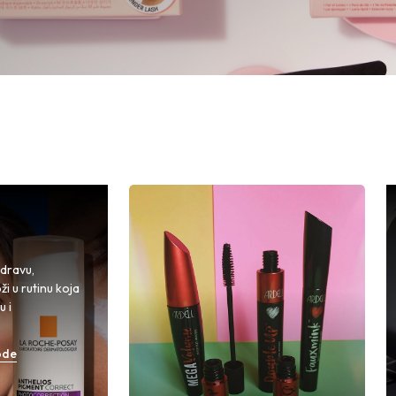
zdravu,
i u rutinu koja
u i
ode