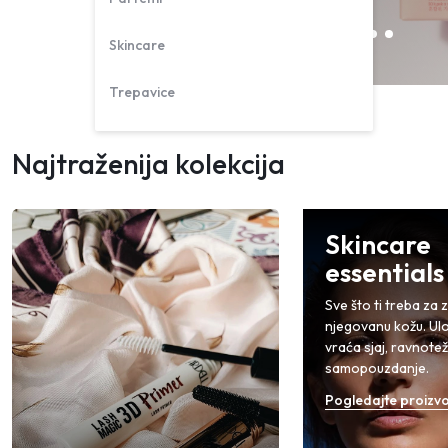
Skincare
Trepavice
Najtraženija kolekcija
Skincare
essentials
Sve što ti treba za 
njegovanu kožu. Ulož
vraća sjaj, ravnotež
samopouzdanje.
Pogledajte proizv