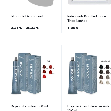
I-Blonde Decolorant
Individuals Knotted Flare
Trios Lashes
2,26
€
–
25,22
€
6,05
€
Boje za kosu Red 100ml
Boje za kosu Intensive Ash
100ml