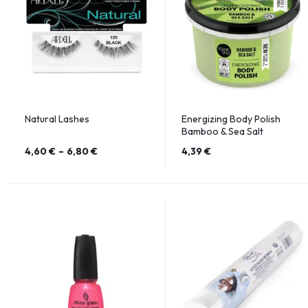
Natural Lashes
Energizing Body Polish
Bamboo & Sea Salt
4,60
€
–
6,80
€
4,39
€