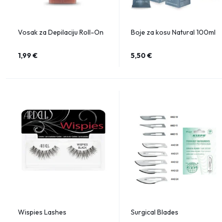
Vosak za Depilaciju Roll-On
Boje za kosu Natural 100ml
1,99
€
5,50
€
Wispies Lashes
Surgical Blades