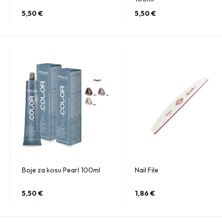
5,50
€
5,50
€
Boje za kosu Pearl 100ml
Nail File
5,50
€
1,86
€