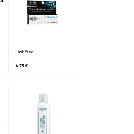
LashFree
4,75
€