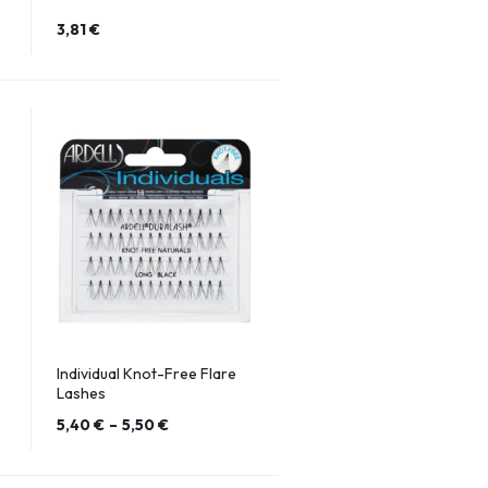
3,81
€
Individual Knot-Free Flare
Lashes
5,40
€
–
5,50
€