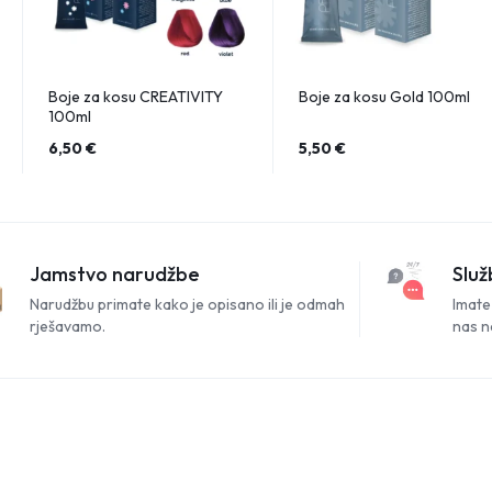
Boje za kosu CREATIVITY
Boje za kosu Gold 100ml
100ml
6,50
€
5,50
€
Jamstvo narudžbe
Služ
Narudžbu primate kako je opisano ili je odmah
Imate 
rješavamo.
nas n