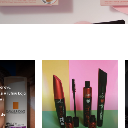
zdravu,
i u rutinu koja
u i
ode