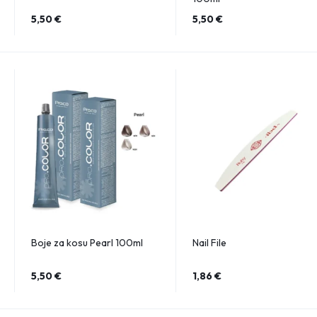
5,50
€
5,50
€
Boje za kosu Pearl 100ml
Nail File
5,50
€
1,86
€