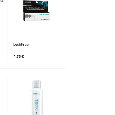
LashFree
4,75
€