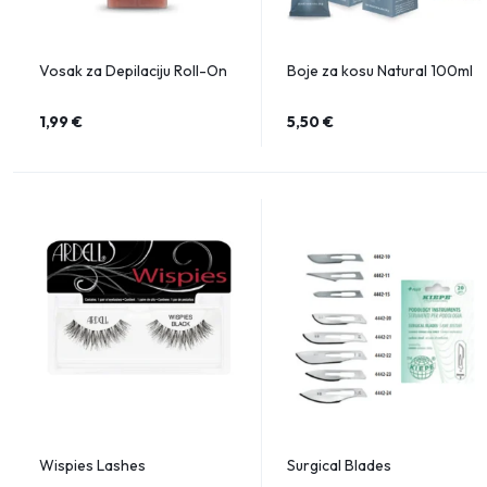
Vosak za Depilaciju Roll-On
Boje za kosu Natural 100ml
1,99
€
5,50
€
Wispies Lashes
Surgical Blades