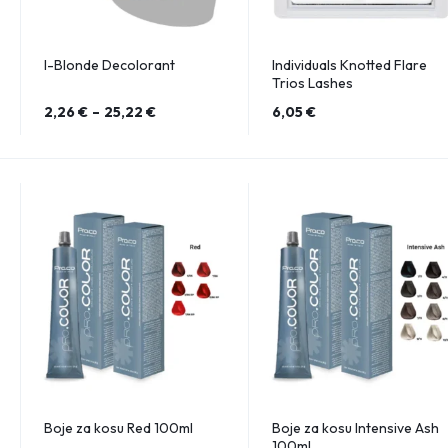
I-Blonde Decolorant
Individuals Knotted Flare
Trios Lashes
2,26
€
–
25,22
€
6,05
€
Boje za kosu Red 100ml
Boje za kosu Intensive Ash
100ml