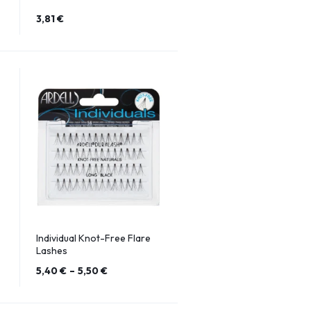
3,81
€
Individual Knot-Free Flare
Lashes
5,40
€
–
5,50
€