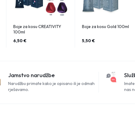
Boje za kosu CREATIVITY
Boje za kosu Gold 100ml
100ml
6,50
€
5,50
€
Jamstvo narudžbe
Služ
Narudžbu primate kako je opisano ili je odmah
Imate 
rješavamo.
nas n