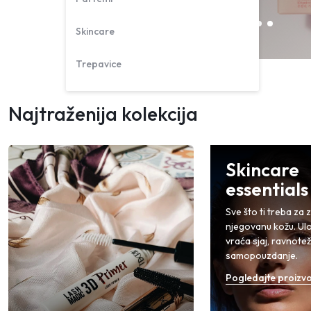
Skincare
Trepavice
Najtraženija kolekcija
Skincare
essentials
Sve što ti treba za 
njegovanu kožu. Ulož
vraća sjaj, ravnotež
samopouzdanje.
Pogledajte proizv