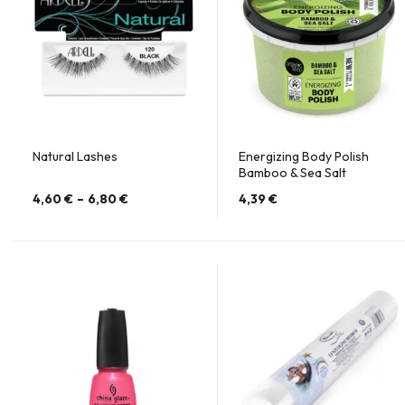
Natural Lashes
Energizing Body Polish
Bamboo & Sea Salt
4,60
€
–
6,80
€
4,39
€