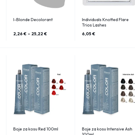
I-Blonde Decolorant
Individuals Knotted Flare
Trios Lashes
2,26
€
–
25,22
€
6,05
€
Boje za kosu Red 100ml
Boje za kosu Intensive Ash
100ml