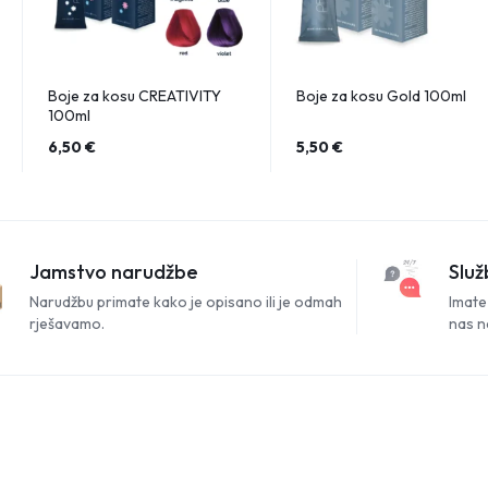
Boje za kosu CREATIVITY
Boje za kosu Gold 100ml
100ml
6,50
€
5,50
€
Jamstvo narudžbe
Služ
Narudžbu primate kako je opisano ili je odmah
Imate 
rješavamo.
nas n