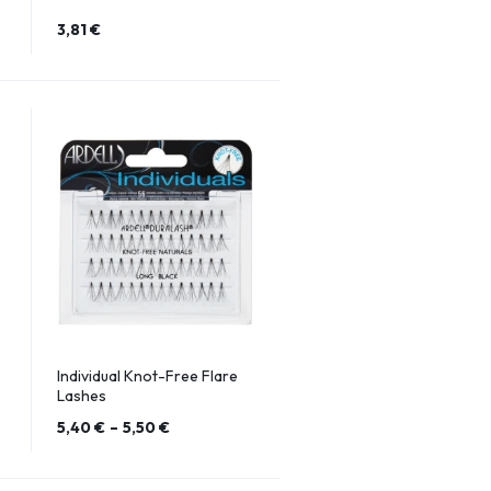
3,81
€
Individual Knot-Free Flare
Lashes
5,40
€
–
5,50
€