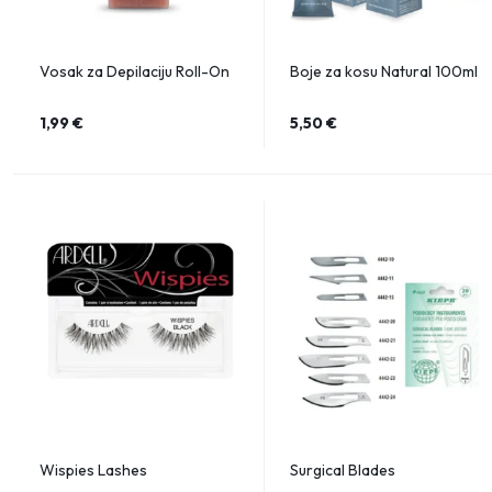
Vosak za Depilaciju Roll-On
Boje za kosu Natural 100ml
1,99
€
5,50
€
Wispies Lashes
Surgical Blades