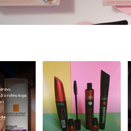
zdravu,
i u rutinu koja
u i
ode