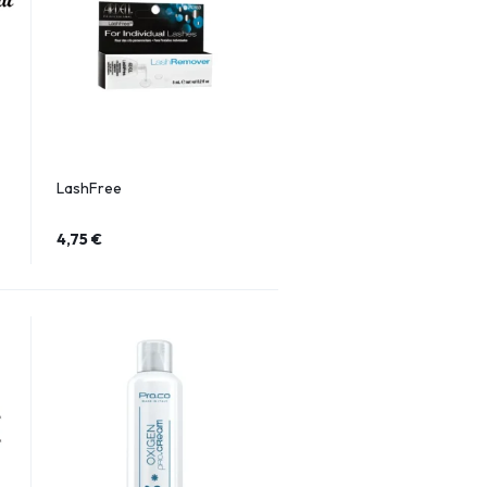
LashFree
4,75
€