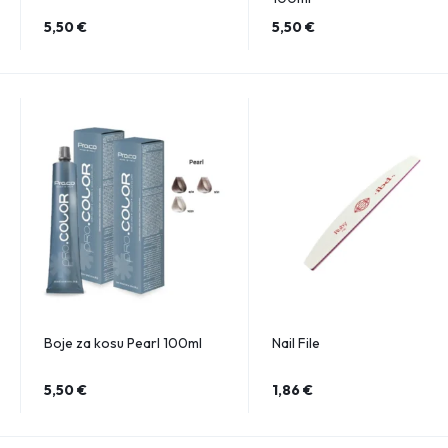
5,50
€
5,50
€
Boje za kosu Pearl 100ml
Nail File
5,50
€
1,86
€