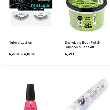
Natural Lashes
Energizing Body Polish
Bamboo & Sea Salt
4,60
€
–
6,80
€
4,39
€