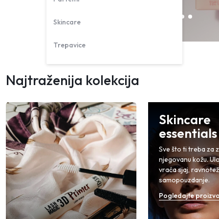
Skincare
Trepavice
Najtraženija kolekcija
Skincare
essentials
Sve što ti treba za 
njegovanu kožu. Ulož
vraća sjaj, ravnotež
samopouzdanje.
Pogledajte proizv